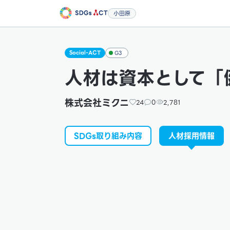
小田原
Social-ACT
G3
人材は資本として「
株式会社ミクニ
24
0
2,781
SDGs取り組み内容
人材採用情報