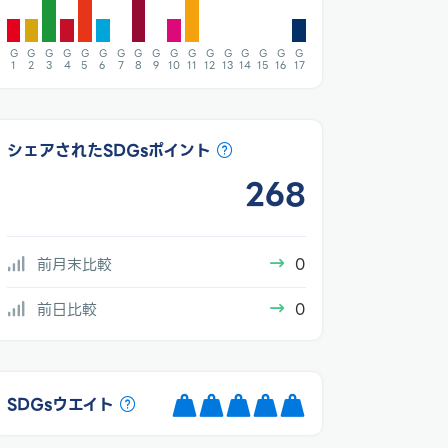
G
G
G
G
G
G
G
G
G
G
G
G
G
G
G
G
G
1
2
3
4
5
6
7
8
9
10
11
12
13
14
15
16
17
シェアされたSDGsポイント
268
前月末比較
0
前日比較
0
SDGsウエイト